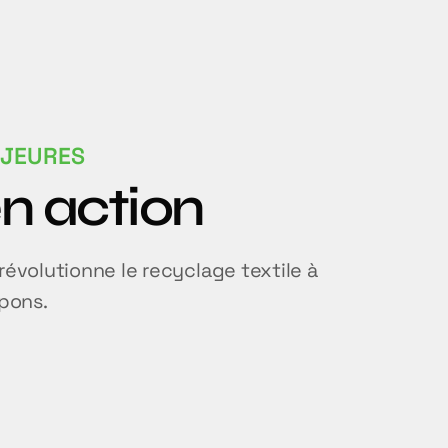
AJEURES
en action
volutionne le recyclage textile à
ipons.