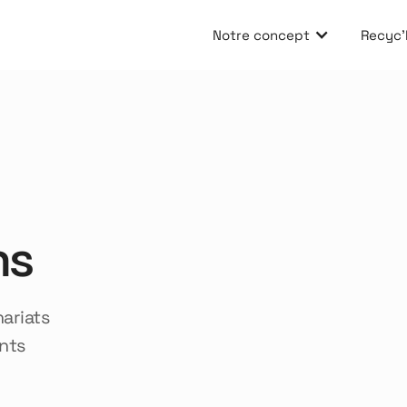
Notre concept
Recyc'E
ns
nariats
nts