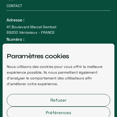
CONTACT
Adresse :
41 Boulevard Marcel Sembat
69200 Vénissieux - FRANCE
Numéro :
(+33) 06 49 64 53 73
Partenariats :
Paramètres cookies
contact@recyc-elit.com
Nous utilisons des cookies pour vous offrir la meilleure
Presse :
expérience possible. Ils nous permettent également
contact@recyc-elit.com
d’analyser le comportement des utilisateurs afin
d’améliorer votre expérience.
Refuser
Préférences
Cookies
Mentions légales
Agence Webflow Afalence