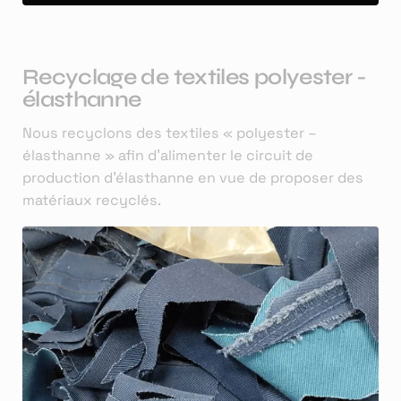
Recyclage de textiles polyester -
élasthanne
Nous recyclons des textiles « polyester –
élasthanne » afin d'alimenter le circuit de
production d’élasthanne en vue de proposer des
matériaux recyclés.