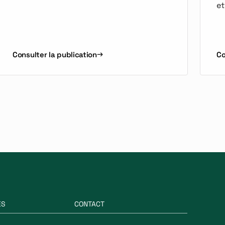
et
Consulter la publication
Co
ES
CONTACT