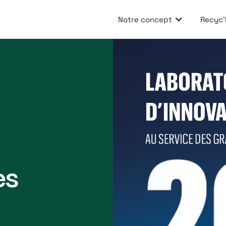
Notre concept
Recyc'E
es