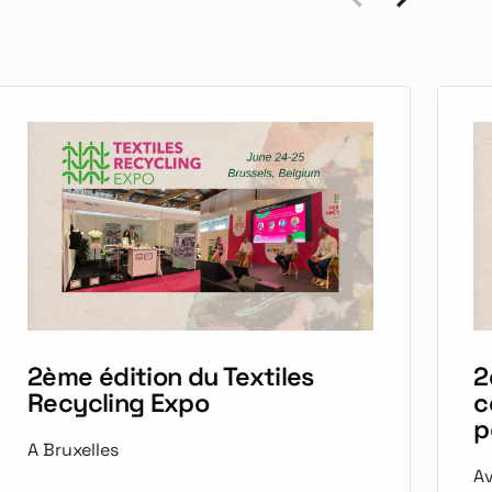
2ème édition du Textiles
2
Recycling Expo
c
p
A Bruxelles
Av