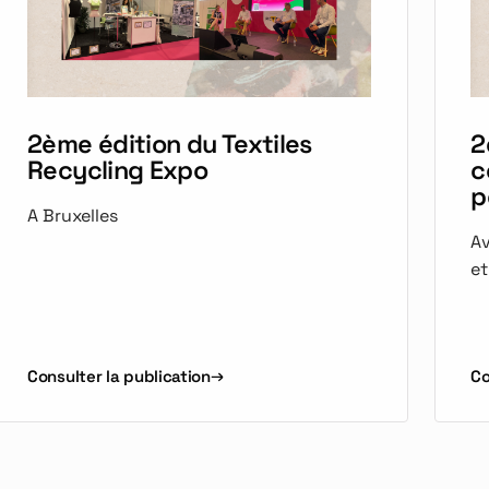
2ème édition du Textiles
2
Recycling Expo
c
p
A Bruxelles
Av
et
Consulter la publication
Co