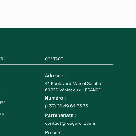
ES
CONTACT
Adresse :
41 Boulevard Marcel Sembat
s
69200 Vénissieux - FRANCE
Numéro :
ie
(+33) 06 49 64 53 73
ons
Partenariats :
contact@recyc-elit.com
Presse :